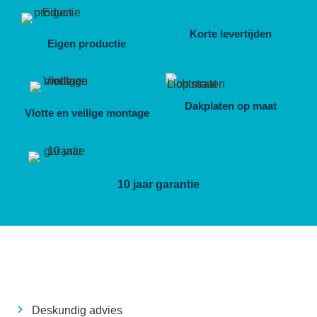
Korte levertijden
Eigen productie
Dakplaten op maat
Vlotte en veilige montage
10 jaar garantie
Waarom ROBR
Renoveert?
Deskundig advies